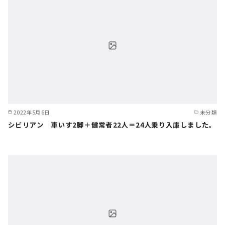
2022年5月6日
未分類
シビリアン 車いす2脚＋健常者22人＝24人乗り入庫しました。